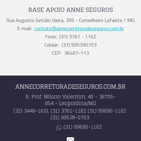
BASE APOIO ANNE SEGUROS
Rua Augusto Getúlio Vieira, 305 - Conselheiro Lafaiete / MG
E-mail:
contato@annecorretoradeseguros.com.br
Fone:
(31) 3761 - 1162
Celular:
(31) 995390703
CEP:
36407-113
ANNECORRETORADESEGUROS.COM.BR
R. Prof. Wilson Valentim, 40 - 36705-
054 - Leopoldina/MG
(32) 3449-1631
(31) 3761-1162
(31) 99690-1162
(31) 99539-0703
(31) 99690-1162